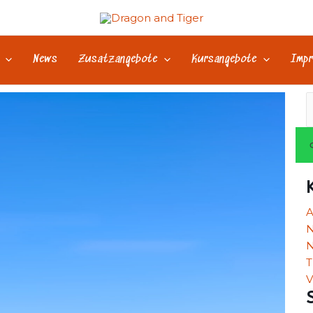
News
Zusatzangebote
Kursangebote
Impr
S
n
N
N
T
V