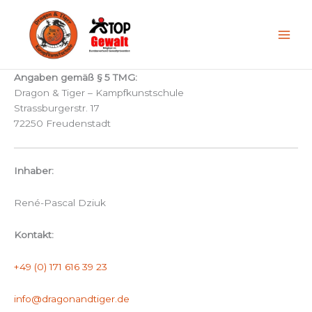
Zum
Inhalt
springen
Angaben gemäß § 5 TMG:
Dragon & Tiger – Kampfkunstschule
Strassburgerstr. 17
72250 Freudenstadt
Inhaber:
René-Pascal Dziuk
Kontakt:
+49 (0) 171 616 39 23
info@dragonandtiger.de