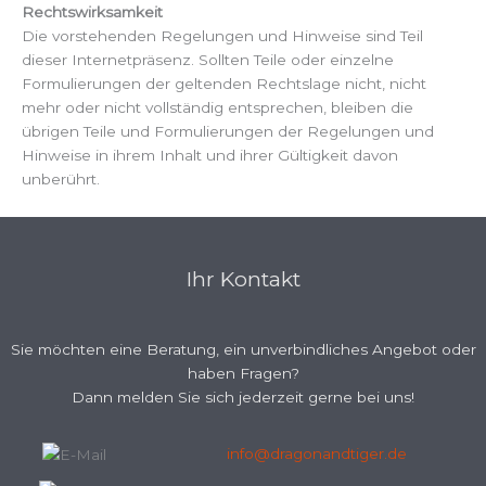
Rechtswirksamkeit
Die vorstehenden Regelungen und Hinweise sind Teil
dieser Internetpräsenz. Sollten Teile oder einzelne
Formulierungen der geltenden Rechtslage nicht, nicht
mehr oder nicht vollständig entsprechen, bleiben die
übrigen Teile und Formulierungen der Regelungen und
Hinweise in ihrem Inhalt und ihrer Gültigkeit davon
unberührt.
Ihr Kontakt
Sie möchten eine Beratung, ein unverbindliches Angebot oder
haben Fragen?
Dann melden Sie sich jederzeit gerne bei uns!
info@dragonandtiger.de