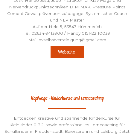
DAN Hanbo Jitsu, Judo Instruktor für Krav Maga und
Nervendruckpunkttechniken DIM MAK, Pressure Points
Combat Gewaltpräventionspädagoge, Systemischer Coach
und NLP Master
Auf der Held 5, 53547 Hümmerich
Tel. 02634-9413900 / Handy 0151-22110039
Mail: bvselbstverteidigung@gmail.com
Website
Kopfwege -Kinderkurse und Lerncoaching
Entdecken kreative und spannende Kinderkurse für
Kleinkinder 0-3 J. sowie professionelles Lerncoaching für
Schulkinder in Freudenstadt, Baiersbronn und Loßburg. Jetzt