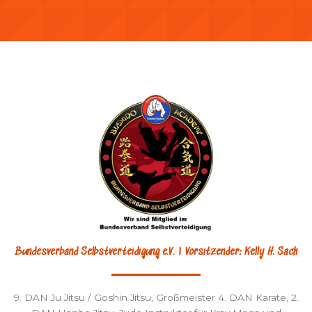
Bundesverband Selbstverteidigung e.V. | Vorsitzender: Kelly H. Sach
9. DAN Ju Jitsu / Goshin Jitsu, Großmeister 4. DAN Karate, 2.