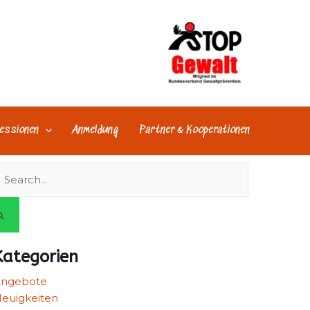
essionen
Anmeldung
Partner & Kooperationen
uchen
ach:
Kategorien
Angebote
euigkeiten