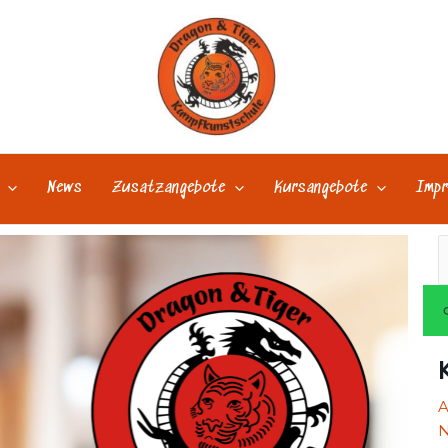
News
Zusatzangebote
Kursangebote
Impr
S
n
N