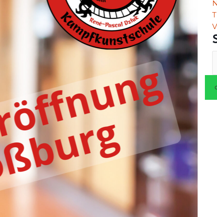
N
T
V
S
n