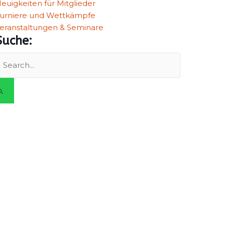
euigkeiten für Mitglieder
urniere und Wettkämpfe
eranstaltungen & Seminare
Suche:
uchen
ach: