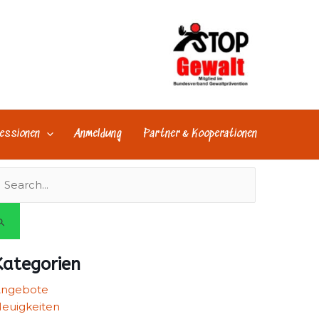
essionen
Anmeldung
Partner & Kooperationen
uchen
ach:
Kategorien
Angebote
euigkeiten