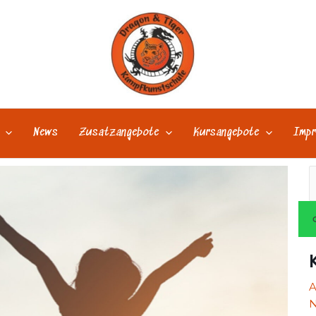
News
Zusatzangebote
Kursangebote
Impr
S
n
N