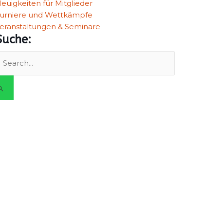
euigkeiten für Mitglieder
urniere und Wettkämpfe
eranstaltungen & Seminare
Suche:
uchen
ach: