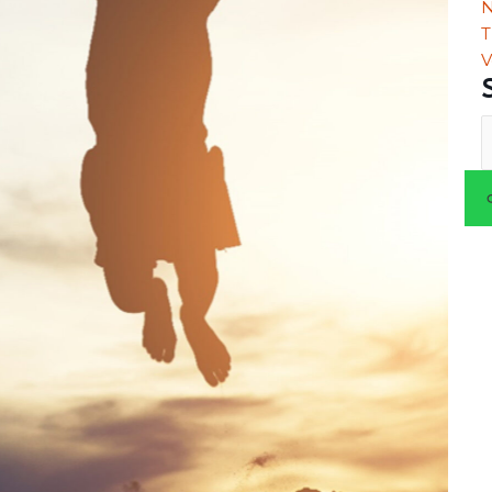
N
T
V
S
n